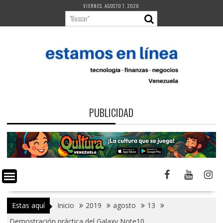
Saltar
VIERNES, AGOSTO 7, 2026
al
contenido
PUBLICIDAD
Estas aquí
Inicio
2019
agosto
13
Demostración práctica del Galaxy Note10