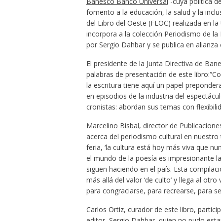
Banesco Banco Universal
-cuya política d
fomento a la educación, la salud y la incl
del Libro del Oeste (FLOC) realizada en la
incorpora a la colección Periodismo de la 
por Sergio Dahbar y se publica en alianza 
El presidente de la Junta Directiva de Ban
palabras de presentación de este libro:“Co
la escritura tiene aquí un papel preponde
en episodios de la industria del espectácu
cronistas: abordan sus temas con flexibilid
Marcelino Bisbal, director de Publicacione
acerca del periodismo cultural en nuestro
feria, ‘la cultura está hoy más viva que 
el mundo de la poesía es impresionante la
siguen haciendo en el país. Esta compilac
más allá del valor ‘de culto’ y llega al otro
para congraciarse, para recrearse, para sen
Carlos Ortiz, curador de este libro, partici
editor, Sergio Dahbar, quien no pudo esta