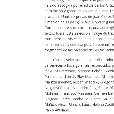
ha sido escogida por el editor Carlos Ort
admiración y ganas de volverlos a leer. T
profunda. Unas sorpresas de Juan Carlos P
filmación de
El pez que fuma
, y el segu
Como siempre suelo aclarar, una antología
textos fuera. Esta selección incluye 46 tr
más, pero quizás ese sea un placer que si
de la realidad y que esa porción apenas r
fragmento de las palabras de Sergio Dahbar
Las crónicas seleccionadas por el curador
pertenecen a los siguientes reconocidos per
Jan-Olof Petterson, Mariahé Pabón, Nicolá
Palenzuela, Tomás Eloy Martínez, Miriam Fr
Maritza Jiménez, Rubén Wizotski, Gregorio
Noguera Penso, Alejandro Reig, Fanor Díaz
Mollejas, Francisco Massiani, Carmen Ele
Delgado Flores, Sandra La Fuente, Salvad
Muñoz, Alexis Blanco, Laura Helena Castill
Pablo Antillano.