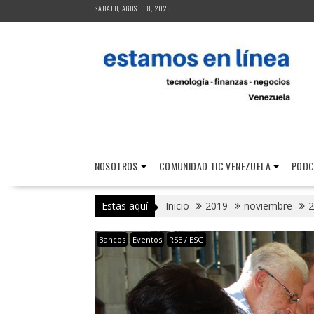
Saltar
SÁBADO, AGOSTO 8, 2026
al
contenido
NOSOTROS
COMUNIDAD TIC VENEZUELA
PODC
Estas aquí
Inicio
2019
noviembre
2
Bancos
Eventos
RSE / ESG