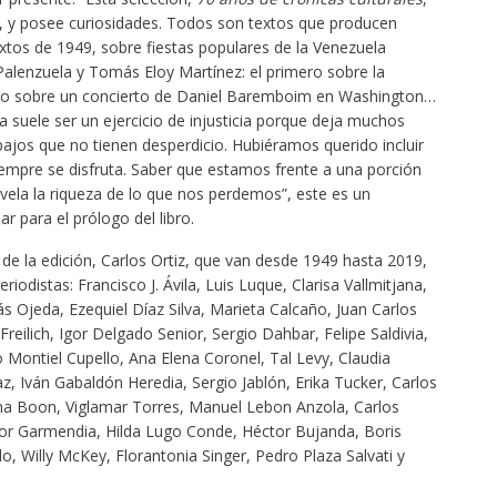
iz, y posee curiosidades. Todos son textos que producen
extos de 1949, sobre fiestas populares de la Venezuela
alenzuela y Tomás Eloy Martínez: el primero sobre la
ndo sobre un concierto de Daniel Baremboim en Washington…
 suele ser un ejercicio de injusticia porque deja muchos
abajos que no tienen desperdicio. Hubiéramos querido incluir
empre se disfruta. Saber que estamos frente a una porción
evela la riqueza de lo que nos perdemos”, este es un
 para el prólogo del libro.
 de la edición, Carlos Ortiz, que van desde 1949 hasta 2019,
iodistas: Francisco J. Ávila, Luis Luque, Clarisa Vallmitjana,
s Ojeda, Ezequiel Díaz Silva, Marieta Calcaño, Juan Carlos
eilich, Igor Delgado Senior, Sergio Dahbar, Felipe Saldivia,
 Montiel Cupello, Ana Elena Coronel, Tal Levy, Claudia
, Iván Gabaldón Heredia, Sergio Jablón, Erika Tucker, Carlos
na Boon, Viglamar Torres, Manuel Lebon Anzola, Carlos
or Garmendia, Hilda Lugo Conde, Héctor Bujanda, Boris
o, Willy McKey, Florantonia Singer, Pedro Plaza Salvati y