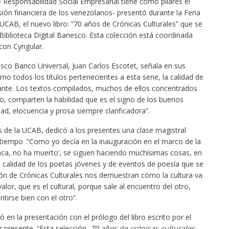
e Responsabilidad Social Empresarial tiene como pilares el
usión financiera de los venezolanos- presentó durante la Feria
 UCAB, el nuevo libro: “70 años de Crónicas Culturales” que se
Biblioteca Digital Banesco. Esta colección está coordinada
con Cyngular.
esco Banco Universal, Juan Carlos Escotet, señala en sus
mo todos los títulos pertenecientes a esta serie, la calidad de
rante. Los textos compilados, muchos de ellos concentrados
lo, comparten la habilidad que es el signo de los buenos
ad, elocuencia y prosa siempre clarificadora”.
s de la UCAB, dedicó a los presentes una clase magistral
 tiempo .“Como yo decía en la inauguración en el marco de la
nunca, no ha muerto’, se siguen haciendo muchísimas cosas, en
 calidad de los poetas jóvenes y de eventos de poesía que se
ión de Crónicas Culturales nos demuestran cómo la cultura va
 valor, que es el cultural, porque sale al encuentro del otro,
tirse bien con el otro”.
pó en la presentación con el prólogo del libro escrito por el
r presente. “Esta selección,
70 años de crónicas culturales
,