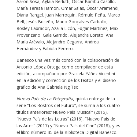
Aaron Sosa, Aglaia Berlutti, Óscar Bambú Castillo,
María Teresa Hamon, Omar Salas, Óscar Aramendi,
Diana Rangel, Juan Marroquín, Rómulo Peña, Marco
Bell, Jesús Briceño, Mario Gonçalves Carballo,
Rosley Labrador, Azalia Licón, Edgar Martínez, Max
Provenzano, Gala Garrido, Alejandra Loreto, Ana
María Arévalo, Alejandro Cegarra, Andrea
Hernández y Fabiola Ferrero.
Banesco una vez más contó con la colaboración de
Antonio López Ortega como compilador de esta
edición, acompañado por Graciela Yáñez Vicentini
en la edición y corrección de los textos y el diseño
gráfico de Ana Gabriela Ng Tso.
Nuevo País de La Fotografía
, quinta entrega de la
serie “Los Rostros del Futuro”, se suma a los cuatro
títulos anteriores:“Nuevo País Musical” (2015),
“Nuevo País de las Letras” (2016), “Nuevo País de
las Artes” (2017) y “Nuevo País del Cine” (2018), y es
el libro número 35 de la Biblioteca Digital Banesco.