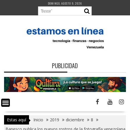
Saltar
DOMINGO, AGOSTO 9, 2026
al
contenido
PUBLICIDAD
Estas aquí
Inicio
2019
diciembre
8
Banesco publica los nuevos rostros de la fotografía venezolana