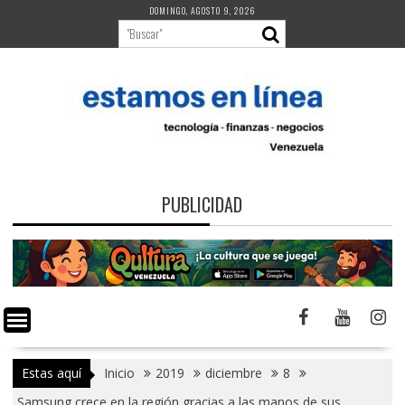
Saltar
DOMINGO, AGOSTO 9, 2026
al
contenido
PUBLICIDAD
Estas aquí
Inicio
2019
diciembre
8
Samsung crece en la región gracias a las manos de sus