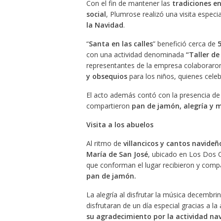
Con el fin de mantener las
tradiciones e
social
, Plumrose realizó una visita espec
la Navidad
.
“
Santa en las calles
” benefició cerca de
5
con una actividad denominada
“Taller de
representantes de la empresa colaboraron
y obsequios
para los niños, quienes celeb
El acto además contó con la presencia de S
compartieron
pan de jamón, alegría y 
Visita a los abuelos
Al ritmo de
villancicos y cantos navideñ
María de San José
, ubicado en Los Dos 
que conforman el lugar recibieron y com
pan de jamón.
La alegría al disfrutar la música decembrina
disfrutaran de un día especial gracias a l
su agradecimiento por la actividad na