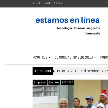
Saltar
MIÉRCOLES, AGOSTO 5, 2026
al
contenido
NOSOTROS
COMUNIDAD TIC VENEZUELA
PODC
Estas aquí
Inicio
2019
diciembre
1
Empresas
Eventos
RSE / ESG