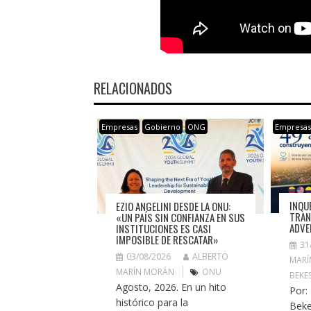
RELACIONADOS
Empresas
Gobierno
ONG
Empresa
INQU
EZIO ANGELINI DESDE LA ONU:
TRAN
«UN PAÍS SIN CONFIANZA EN SUS
ADVE
INSTITUCIONES ES CASI
IMPOSIBLE DE RESCATAR»
31
03/08/2026
ALBERTO
MARÍ
MARÍN MORÁN
ONU
BEKE
Agosto, 2026. En un hito
Por:
histórico para la
Beke