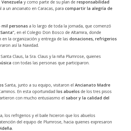
n Venezuela
y como parte de su plan de
responsabilidad
ial a un ancianato en Caracas, para
compartir la alegría de
 mil personas
a lo largo de toda la jornada, que comenzó
 Santa”
, en el Colegio Don Bosco de Altamira, donde
 en la organización y entrega de las
donaciones, refrigerios
raron así la Navidad.
anta Claus, la Sra. Claus y la niña Plumrose, quienes
música
con todas las personas que participaron.
os
Santa, junto a su equipo, visitaron el
Ancianato Madre
Caminos. En esta oportunidad
los abuelos
de los tres pisos
partieron con mucho entusiasmo el
sabor y la calidad del
, los refrigerios y el baile hicieron que los abuelos
a atención del equipo de Plumrose, hacia quienes expresaron
videña
.