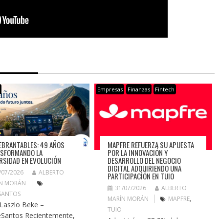
s
Empresas
Finanzas
Fintech
EBRANTABLES: 49 AÑOS
MAPFRE REFUERZA SU APUESTA
SFORMANDO LA
POR LA INNOVACIÓN Y
RSIDAD EN EVOLUCIÓN
DESARROLLO DEL NEGOCIO
DIGITAL ADQUIRIENDO UNA
/07/2026
ALBERTO
PARTICIPACIÓN EN TUIO
N MORÁN
31/07/2026
ALBERTO
SANTOS
MARÍN MORÁN
MAPFRE
,
 Laszlo Beke –
TUIO
Santos Recientemente,