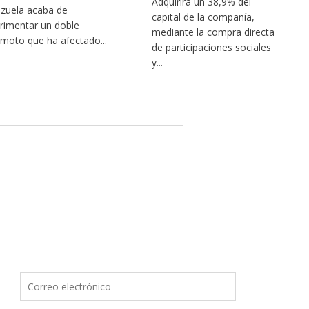
Adquirirá un 38,9% del
zuela acaba de
capital de la compañía,
rimentar un doble
mediante la compra directa
emoto que ha afectado...
de participaciones sociales
y...