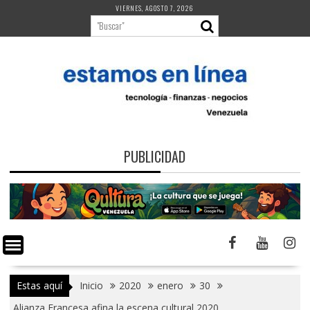
Saltar
VIERNES, AGOSTO 7, 2026
al
contenido
PUBLICIDAD
Estas aquí
Inicio
2020
enero
30
Alianza Francesa afina la escena cultural 2020