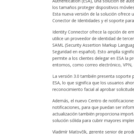
Authentication (ESA), una solución de aut
los tamaños proteger dispositivos móviles
Esta nueva versión de la solución ofrece u
Conector de Identidades y el soporte para 
Identity Connector ofrece la opción de em
utilice un proveedor de identidad de terce
SAML (Security Assertion Markup Langua
Seguridad en español). Esto amplía signif
permite a los clientes delegar en ESA la 
entornos, como correo electrónico, VPN, 
La versión 3.0 también presenta soporte p
ESA, lo que significa que los usuarios aho
reconocimiento facial al aprobar solicitud
Además, el nuevo Centro de notificaciones
notificaciones, para que puedan ser infor
actualización también proporciona import
solución sólida para cubrir mayores impl
Vladimír Maťovčík, gerente senior de prod