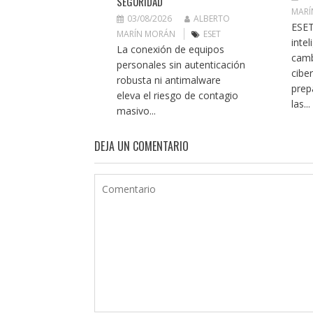
SEGURIDAD
MARÍ
03/08/2026
ALBERTO
ESET
MARÍN MORÁN
ESET
intel
La conexión de equipos
camb
personales sin autenticación
cibe
robusta ni antimalware
prep
eleva el riesgo de contagio
las...
masivo...
DEJA UN COMENTARIO