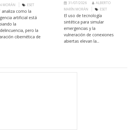
31/07/2026
ALBERTO
N MORÁN
ESET
MARÍN MORÁN
ESET
 analiza como la
El uso de tecnología
igencia artificial está
sintética para simular
iando la
emergencias y la
rdelincuencia, pero la
vulneración de conexiones
aración cibernética de
abiertas elevan la...