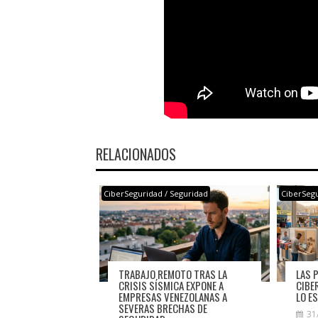
RELACIONADOS
CiberSeguridad / Seguridad
CiberSegu
TRABAJO REMOTO TRAS LA
LAS 
CRISIS SÍSMICA EXPONE A
CIBE
EMPRESAS VENEZOLANAS A
LO E
SEVERAS BRECHAS DE
31