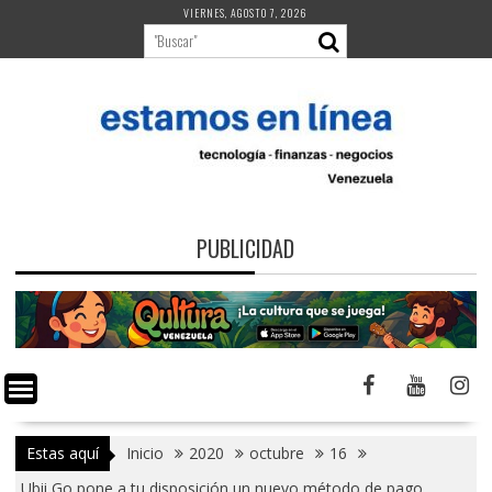
Saltar
VIERNES, AGOSTO 7, 2026
al
contenido
PUBLICIDAD
Estas aquí
Inicio
2020
octubre
16
Ubii Go pone a tu disposición un nuevo método de pago