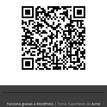
Funciona gracias a WordPress
|
Tema: SuperNews de
Acme