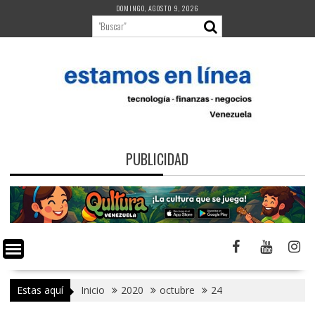
Saltar
DOMINGO, AGOSTO 9, 2026
al
contenido
PUBLICIDAD
Estas aquí
Inicio
2020
octubre
24