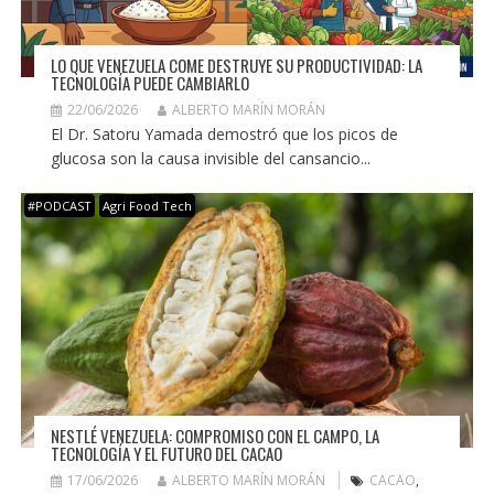
LO QUE VENEZUELA COME DESTRUYE SU PRODUCTIVIDAD: LA
TECNOLOGÍA PUEDE CAMBIARLO
22/06/2026
ALBERTO MARÍN MORÁN
El Dr. Satoru Yamada demostró que los picos de
glucosa son la causa invisible del cansancio...
#PODCAST
Agri Food Tech
NESTLÉ VENEZUELA: COMPROMISO CON EL CAMPO, LA
TECNOLOGÍA Y EL FUTURO DEL CACAO
17/06/2026
ALBERTO MARÍN MORÁN
CACAO
,