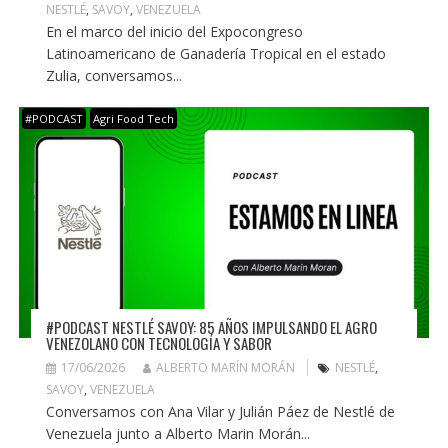
NESTLÉ
,
SAVOY
,
VENEZUELA
En el marco del inicio del Expocongreso
Latinoamericano de Ganadería Tropical en el estado
Zulia, conversamos...
#PODCAST
Agri Food Tech
#PODCAST NESTLÉ SAVOY: 85 AÑOS IMPULSANDO EL AGRO
VENEZOLANO CON TECNOLOGÍA Y SABOR
17/06/2026
ALBERTO MARÍN MORÁN
NESTLÉ
,
SAVOY
,
VENEZUELA
Conversamos con Ana Vilar y Julián Páez de Nestlé de
Venezuela junto a Alberto Marin Morán...