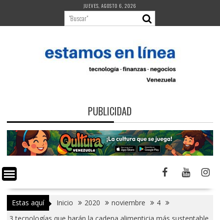
Saltar
JUEVES, AGOSTO 6, 2026
al
contenido
PUBLICIDAD
Estas aquí
Inicio
2020
noviembre
4
3 tecnologías que harán la cadena alimenticia más sustentable