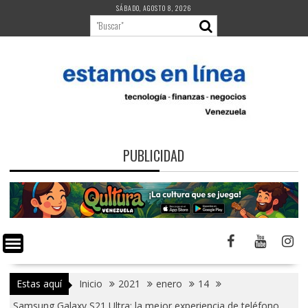
Saltar
SÁBADO, AGOSTO 8, 2026
al
contenido
PUBLICIDAD
Estas aquí
Inicio
2021
enero
14
Samsung Galaxy S21 Ultra: la mejor experiencia de teléfono