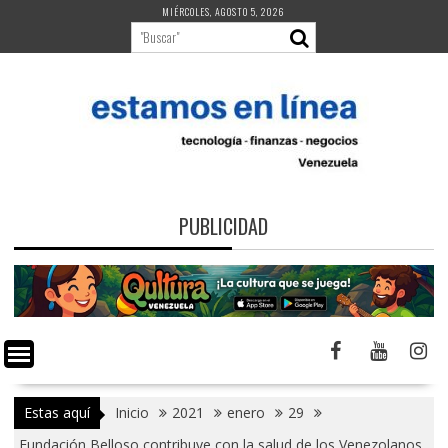
Saltar
MIÉRCOLES, AGOSTO 5, 2026
al
contenido
PUBLICIDAD
Estas aquí
Inicio
2021
enero
29
Fundación Belloso contribuye con la salud de los Venezolanos