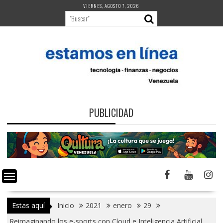
Saltar
VIERNES, AGOSTO 7, 2026
al
contenido
PUBLICIDAD
Estas aquí
Inicio
2021
enero
29
Reimaginando los e-sports con Cloud e Inteligencia Artificial