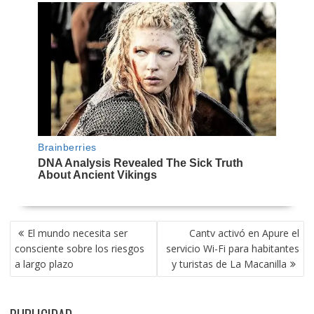
NAVEGACIÓN
El mundo necesita ser
Cantv activó en Apure el
DE
consciente sobre los riesgos
servicio Wi-Fi para habitantes
ENTRADAS
a largo plazo
y turistas de La Macanilla