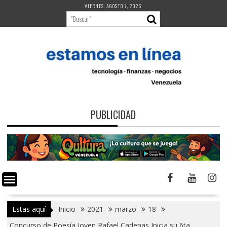
Saltar
VIERNES, AGOSTO 7, 2026
al
contenido
PUBLICIDAD
Estas aquí
Inicio
2021
marzo
18
Concurso de Poesía Joven Rafael Cadenas Inicia su 6ta.