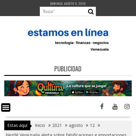
Saltar
DOMINGO, AGOSTO 9, 2026
al
contenido
PUBLICIDAD
Estas aquí
Inicio
2021
agosto
12
Nestlé Venezuela alerta sobre falsificaciones e importaciones