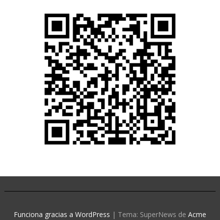
Funciona gracias a WordPress
|
Tema: SuperNews de
Acme