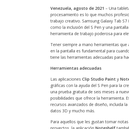
Venezuela, agosto de 2021
– Una tablet
procesamiento es lo que muchos profesiona
trabajo creativo. Samsung Galaxy Tab S7 F
como la inclusión del S Pen y una pantall
herramienta de trabajo poderosa para eleva
Tener siempre a mano herramientas que ay
en la pantalla es fundamental para cuando
tiene las herramientas adecuadas para hace
Herramientas adecuadas
Las aplicaciones
Clip Studio Paint
y
Note
gráficas con la ayuda del S Pen para la cr
una prueba gratuita de seis meses a nuevo
posibilidades que ofrece la herramienta. 
recursos avanzados de diseño, incluida la 
datos 3D y mucho más.
Para aquellos que les gustan tomar notas
proyectos, la aplicación
Noteshelf
también