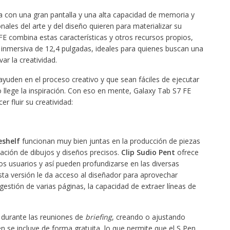
a con una gran pantalla y una alta capacidad de memoria y
les del arte y del diseño quieren para materializar su
E combina estas características y otros recursos propios,
a inmersiva de 12,4 pulgadas, ideales para quienes buscan una
r la creatividad.
uden en el proceso creativo y que sean fáciles de ejecutar
 llege la inspiración. Con eso en mente, Galaxy Tab S7 FE
r fluir su creatividad:
shelf
funcionan muy bien juntas en la producción de piezas
eación de dibujos y diseños precisos.
Clip Sudio Pent
ofrece
s usuarios y así pueden profundizarse en las diversas
Esta versión le da acceso al diseñador para aprovechar
gestión de varias páginas, la capacidad de extraer líneas de
 durante las reuniones de
briefing
, creando o ajustando
 se incluye de forma gratuita, lo que permite que el S Pen