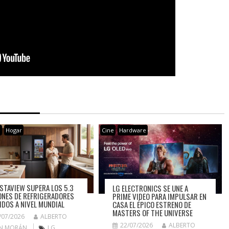
e
Hogar
Cine
Hardware
NSTAVIEW SUPERA LOS 5.3
LG ELECTRONICS SE UNE A
ONES DE REFRIGERADORES
PRIME VIDEO PARA IMPULSAR EN
IDOS A NIVEL MUNDIAL
CASA EL ÉPICO ESTRENO DE
MASTERS OF THE UNIVERSE
/07/2026
ALBERTO
22/07/2026
ALBERTO
N MORÁN
LG