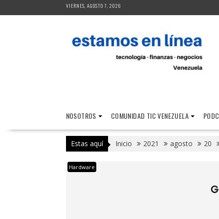
Saltar
VIERNES, AGOSTO 7, 2026
al
contenido
NOSOTROS
COMUNIDAD TIC VENEZUELA
PODC
Estas aquí
Inicio
2021
agosto
20
Hardware