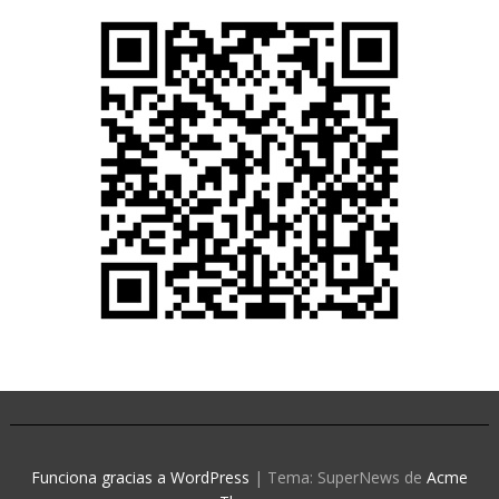
Funciona gracias a WordPress
|
Tema: SuperNews de
Acme