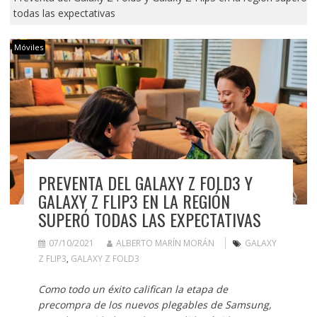
todas las expectativas
Móviles
PREVENTA DEL GALAXY Z FOLD3 Y
GALAXY Z FLIP3 EN LA REGIÓN
SUPERÓ TODAS LAS EXPECTATIVAS
07/10/2021
ALBERTO MARÍN MORÁN
GALAXY
Z FLIP3
,
GALAXY Z FOLD3
Como todo un éxito califican la etapa de
precompra de los nuevos plegables de Samsung,