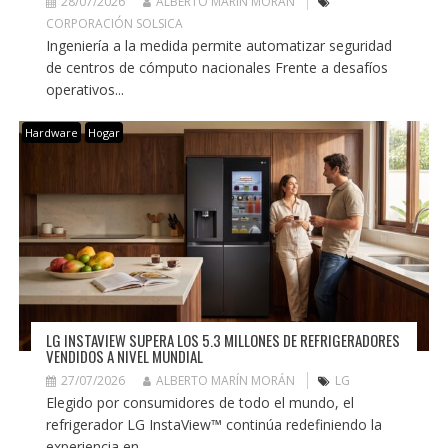
28/07/2026
ALBERTO MARÍN MORÁN
CORPORACIÓN SOLSICA
Ingeniería a la medida permite automatizar seguridad
de centros de cómputo nacionales Frente a desafíos
operativos...
Hardware
Hogar
LG INSTAVIEW SUPERA LOS 5.3 MILLONES DE REFRIGERADORES
VENDIDOS A NIVEL MUNDIAL
27/07/2026
ALBERTO MARÍN MORÁN
LG
Elegido por consumidores de todo el mundo, el
refrigerador LG InstaView™ continúa redefiniendo la
experiencia en...