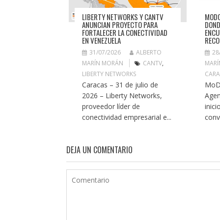
LIBERTY NETWORKS Y CANTV
MODO
ANUNCIAN PROYECTO PARA
DOND
FORTALECER LA CONECTIVIDAD
ENCU
EN VENEZUELA
RECO
31/07/2026
ALBERTO
28
MARÍN MORÁN
CANTV
,
MARÍ
LIBERTY NETWORKS
CARA
Caracas – 31 de julio de
MoDo
2026 – Liberty Networks,
Agen
proveedor líder de
inici
conectividad empresarial e...
conv
DEJA UN COMENTARIO