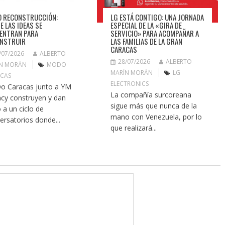
LG ESTÁ CONTIGO: UNA JORNADA
 RECONSTRUCCIÓN:
ESPECIAL DE LA «GIRA DE
E LAS IDEAS SE
SERVICIO» PARA ACOMPAÑAR A
ENTRAN PARA
LAS FAMILIAS DE LA GRAN
NSTRUIR
CARACAS
/07/2026
ALBERTO
28/07/2026
ALBERTO
N MORÁN
MODO
MARÍN MORÁN
LG
CAS
ELECTRONICS
 Caracas junto a YM
La compañía surcoreana
cy construyen y dan
sigue más que nunca de la
o a un ciclo de
mano con Venezuela, por lo
ersatorios donde...
que realizará...