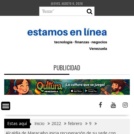
Saltar
JUEVES, AGOSTO 6, 2026
al
contenido
PUBLICIDAD
Estas aquí
Inicio
2022
febrero
9
Alcaldía de Maracaibo inicia recuperación de su sede con