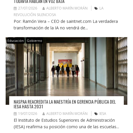
TODAVÍA HABLAN EN VOZ BAJA
27/07/2026
ALBERTO MARÍN MORÁN
LA
REVOLUCIÓN SILENCIOSA
Por: Ramón Vera – CEO de saintnet.com La verdadera
transformación de la IA no vendrá de...
Educación
Gobierno
NASPAA REACREDITA LA MAESTRÍA EN GERENCIA PÚBLICA DEL
IESA HASTA 2031
19/07/2026
ALBERTO MARÍN MORÁN
IESA
El Instituto de Estudios Superiores de Administración
(IESA) reafirma su posición como una de las escuelas...