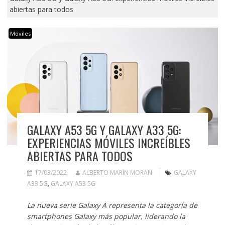
abiertas para todos
Móviles
GALAXY A53 5G Y GALAXY A33 5G:
EXPERIENCIAS MÓVILES INCREÍBLES
ABIERTAS PARA TODOS
17/03/2022
ALBERTO MARÍN MORÁN
GALAXY
A33 5G
,
GALAXY A53 5G
La nueva serie Galaxy A representa la categoría de
smartphones Galaxy más popular, liderando la