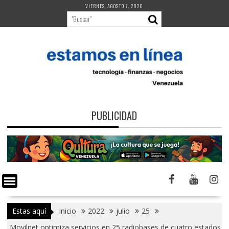
Saltar
VIERNES, AGOSTO 7, 2026
al
contenido
PUBLICIDAD
Estas aquí
Inicio
2022
julio
25
Movilnet optimiza servicios en 25 radiobases de cuatro estados