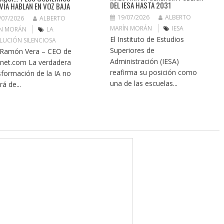
DEL IESA HASTA 2031
VÍA HABLAN EN VOZ BAJA
19/07/2026
ALBERTO
/07/2026
ALBERTO
MARÍN MORÁN
IESA
N MORÁN
LA
El Instituto de Estudios
LUCIÓN SILENCIOSA
Superiores de
 Ramón Vera – CEO de
Administración (IESA)
tnet.com La verdadera
reafirma su posición como
sformación de la IA no
una de las escuelas...
á de...