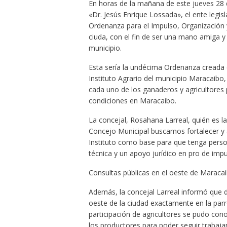
En horas de la mañana de este jueves 28 d
«Dr. Jesús Enrique Lossada», el ente legis
Ordenanza para el Impulso, Organización 
ciuda, con el fin de ser una mano amiga y 
municipio.
Esta sería la undécima Ordenanza creada e
Instituto Agrario del municipio Maracaibo,
cada uno de los ganaderos y agricultores
condiciones en Maracaibo.
La concejal, Rosahana Larreal, quién es l
Concejo Municipal buscamos fortalecer y a
Instituto como base para que tenga perso
técnica y un apoyo jurídico en pro de impul
Consultas públicas en el oeste de Maraca
Además, la concejal Larreal informó que du
oeste de la ciudad exactamente en la parr
participación de agricultores se pudo con
los productores para poder seguir trabaja