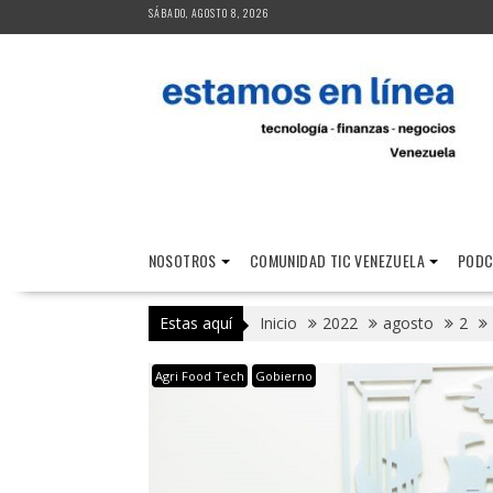
Saltar
SÁBADO, AGOSTO 8, 2026
al
contenido
NOSOTROS
COMUNIDAD TIC VENEZUELA
PODC
Estas aquí
Inicio
2022
agosto
2
Agri Food Tech
Gobierno