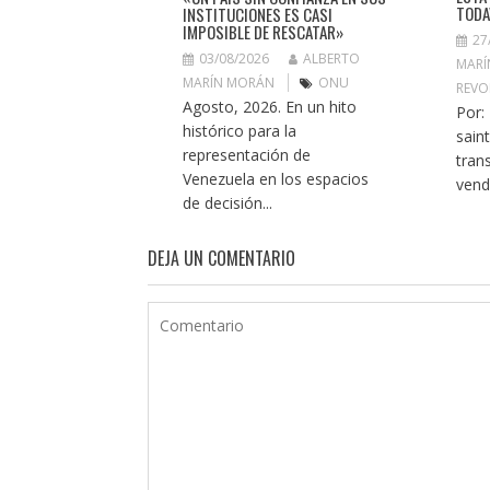
TODA
INSTITUCIONES ES CASI
IMPOSIBLE DE RESCATAR»
27
03/08/2026
ALBERTO
MARÍ
MARÍN MORÁN
ONU
REVO
Agosto, 2026. En un hito
Por:
histórico para la
sain
representación de
tran
Venezuela en los espacios
vendr
de decisión...
DEJA UN COMENTARIO