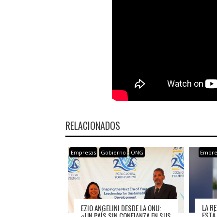
RELACIONADOS
Empresas
Gobierno
ONG
Empre
LA R
EZIO ANGELINI DESDE LA ONU:
ESTÁ
«UN PAÍS SIN CONFIANZA EN SUS