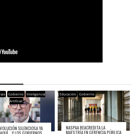
sas
Gobierno
Inteligencia
Educación
Gobierno
Artificial
NASPAA REACREDITA LA
EVOLUCIÓN SILENCIOSA YA
MAESTRÍA EN GERENCIA PÚBLICA
 AQUÍ… Y LOS GOBIERNOS