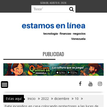
Saltar
SÁBADO, AGOSTO 8, 2026
al
contenido
PUBLICIDAD
Estas aquí
Inicio
2022
diciembre
10
Evite incendios en casa colocando protectores a las luces de