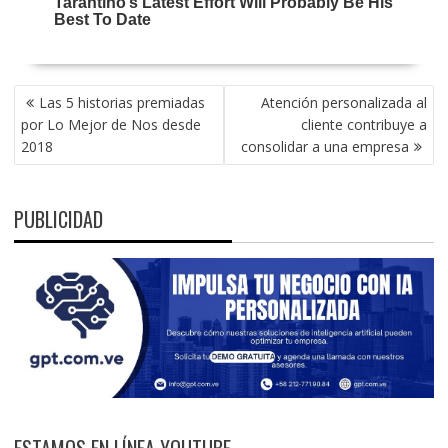
NAVEGACIÓN
Las 5 historias premiadas
Atención personalizada al
DE
por Lo Mejor de Nos desde
cliente contribuye a
ENTRADAS
2018
consolidar a una empresa
PUBLICIDAD
ESTAMOS EN LÍNEA YOUTUBE