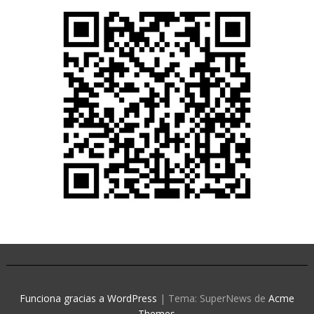
Funciona gracias a WordPress
|
Tema: SuperNews de
Acme
Themes