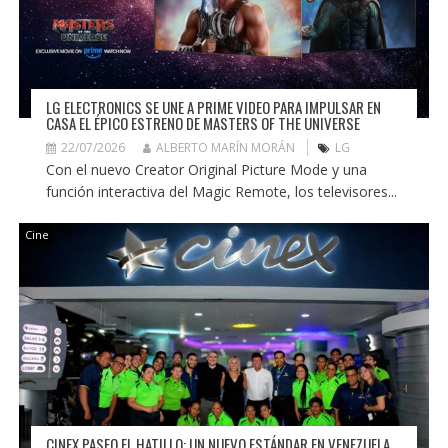
LG ELECTRONICS SE UNE A PRIME VIDEO PARA IMPULSAR EN
CASA EL ÉPICO ESTRENO DE MASTERS OF THE UNIVERSE
22/07/2026
ALBERTO MARÍN MORÁN
LG
Con el nuevo Creator Original Picture Mode y una
función interactiva del Magic Remote, los televisores...
Cine
CINEX PASEO EL HATILLO: UN NUEVO ESTÁNDAR EN VENEZUELA