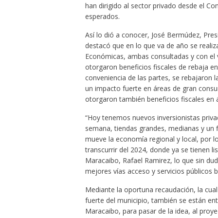
han dirigido al sector privado desde el C
esperados.
Así lo dió a conocer, José Bermúdez, Presi
destacó que en lo que va de año se reali
Económicas, ambas consultadas y con el v
otorgaron beneficios fiscales de rebaja e
conveniencia de las partes, se rebajaron l
un impacto fuerte en áreas de gran consum
otorgaron también beneficios fiscales en 
“Hoy tenemos nuevos inversionistas priva
semana, tiendas grandes, medianas y un 
mueve la economía regional y local, por l
transcurrir del 2024, donde ya se tienen l
Maracaibo, Rafael Ramirez, lo que sin du
mejores vías acceso y servicios públicos 
Mediante la oportuna recaudación, la cual
fuerte del municipio, también se están e
Maracaibo, para pasar de la idea, al proyec