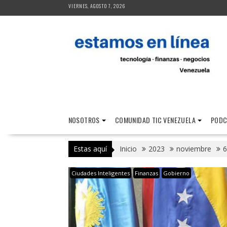
Saltar
VIERNES, AGOSTO 7, 2026
al
contenido
NOSOTROS
COMUNIDAD TIC VENEZUELA
PODC
Estas aquí
Inicio
2023
noviembre
6
Ciudades Inteligentes
Finanzas
Gobierno