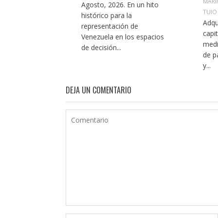
MARÍ
Agosto, 2026. En un hito
TUIO
histórico para la
Adqu
representación de
capi
Venezuela en los espacios
medi
de decisión...
de p
y...
DEJA UN COMENTARIO