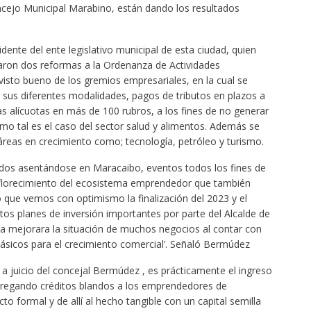
oncejo Municipal Marabino, están dando los resultados
dente del ente legislativo municipal de esta ciudad, quien
zaron dos reformas a la Ordenanza de Actividades
isto bueno de los gremios empresariales, en la cual se
n sus diferentes modalidades, pagos de tributos en plazos a
as alícuotas en más de 100 rubros, a los fines de no generar
o tal es el caso del sector salud y alimentos. Además se
áreas en crecimiento como; tecnología, petróleo y turismo.
dos asentándose en Maracaibo, eventos todos los fines de
florecimiento del ecosistema emprendedor que también
o que vemos con optimismo la finalización del 2023 y el
istos planes de inversión importantes por parte del Alcalde de
da mejorara la situación de muchos negocios al contar con
básicos para el crecimiento comercial’. Señaló Bermúdez
 a juicio del concejal Bermúdez , es prácticamente el ingreso
ntregando créditos blandos a los emprendedores de
to formal y de allí al hecho tangible con un capital semilla