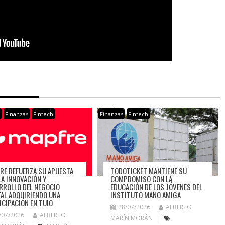
s
Finanzas
Fintech
Finanzas
Fintech
RE REFUERZA SU APUESTA
TODOTICKET MANTIENE SU
LA INNOVACIÓN Y
COMPROMISO CON LA
RROLLO DEL NEGOCIO
EDUCACIÓN DE LOS JÓVENES DEL
TAL ADQUIRIENDO UNA
INSTITUTO MANO AMIGA
ICIPACIÓN EN TUIO
28/07/2026
ALBERTO
/07/2026
ALBERTO
MARÍN MORÁN