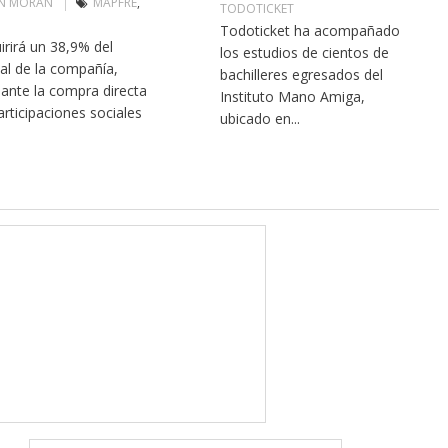
N MORÁN
MAPFRE
,
TODOTICKET
Todoticket ha acompañado
irirá un 38,9% del
los estudios de cientos de
tal de la compañía,
bachilleres egresados del
ante la compra directa
Instituto Mano Amiga,
articipaciones sociales
ubicado en...