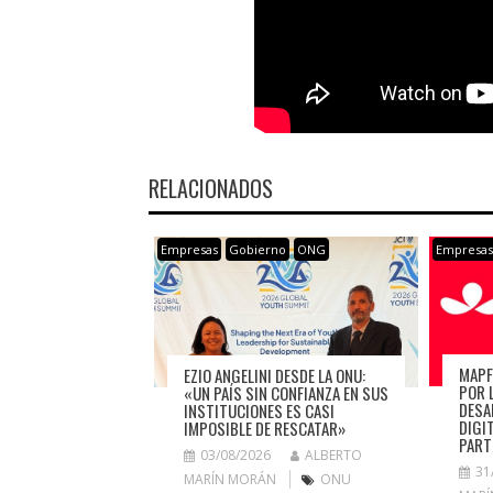
RELACIONADOS
Empresas
Gobierno
ONG
Empresa
MAPF
EZIO ANGELINI DESDE LA ONU:
POR 
«UN PAÍS SIN CONFIANZA EN SUS
DESA
INSTITUCIONES ES CASI
DIGI
IMPOSIBLE DE RESCATAR»
PART
03/08/2026
ALBERTO
31
MARÍN MORÁN
ONU