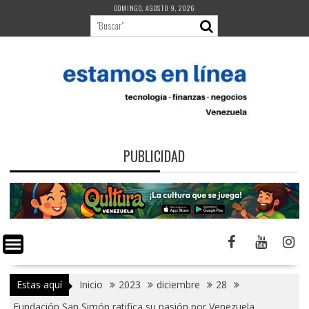
Saltar
DOMINGO, AGOSTO 9, 2026
al
contenido
PUBLICIDAD
Estas aquí
Inicio
2023
diciembre
28
Fundación San Simón ratifica su pasión por Venezuela