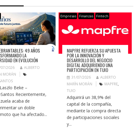
s
Empresas
Finanzas
Fintech
EBRANTABLES: 49 AÑOS
MAPFRE REFUERZA SU APUESTA
SFORMANDO LA
POR LA INNOVACIÓN Y
RSIDAD EN EVOLUCIÓN
DESARROLLO DEL NEGOCIO
DIGITAL ADQUIRIENDO UNA
/07/2026
ALBERTO
PARTICIPACIÓN EN TUIO
N MORÁN
31/07/2026
ALBERTO
SANTOS
MARÍN MORÁN
MAPFRE
,
 Laszlo Beke –
TUIO
Santos Recientemente,
Adquirirá un 38,9% del
zuela acaba de
capital de la compañía,
rimentar un doble
mediante la compra directa
emoto que ha afectado...
de participaciones sociales
y...