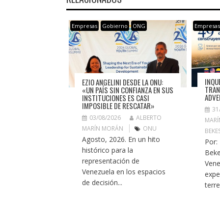
Empresas
Gobierno
ONG
Empresa
INQU
EZIO ANGELINI DESDE LA ONU:
TRAN
«UN PAÍS SIN CONFIANZA EN SUS
ADVE
INSTITUCIONES ES CASI
IMPOSIBLE DE RESCATAR»
31
03/08/2026
ALBERTO
MARÍ
MARÍN MORÁN
ONU
BEKE
Agosto, 2026. En un hito
Por:
histórico para la
Beke
representación de
Vene
Venezuela en los espacios
expe
de decisión...
terr