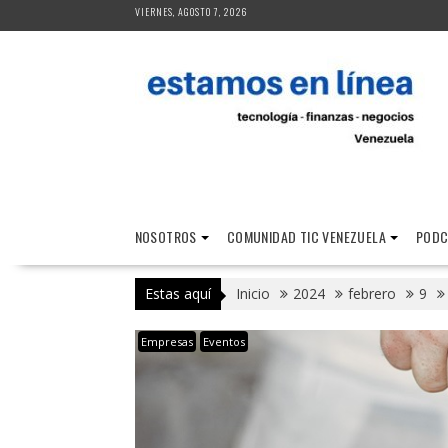
Saltar
VIERNES, AGOSTO 7, 2026
al
contenido
NOSOTROS
COMUNIDAD TIC VENEZUELA
PODC
Estas aquí
Inicio
2024
febrero
9
Empresas
Eventos