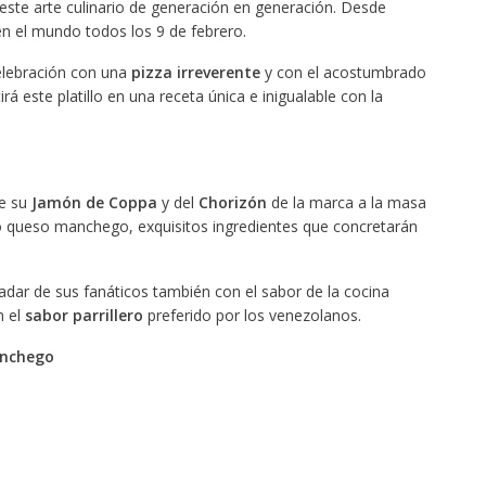
e este arte culinario de generación en generación. Desde
en el mundo todos los 9 de febrero.
elebración con una
pizza irreverente
y con el acostumbrado
á este platillo en una receta única e inigualable con la
de su
Jamón de Coppa
y del
Chorizón
de la marca a la masa
oso queso manchego, exquisitos ingredientes que concretarán
adar de sus fanáticos también con el sabor de la cocina
n el
sabor parrillero
preferido por los venezolanos.
anchego