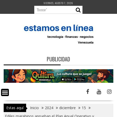
Saltar
VIERNES, AGOSTO 7, 2026
al
contenido
PUBLICIDAD
Estas aquí
Inicio
2024
diciembre
15
Ediles marabinos aprueban el Plan Anual Operativo y