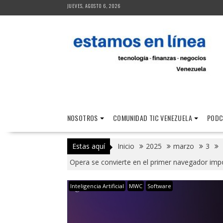
Saltar
JUEVES, AGOSTO 6, 2026
al
contenido
NOSOTROS
COMUNIDAD TIC VENEZUELA
PODC
Estas aquí
Inicio
2025
marzo
3
Opera se convierte en el primer navegador impo
Inteligencia Artificial
MWC
Software