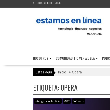
Saltar
VIERNES, AGOSTO 7, 2026
al
contenido
NOSOTROS
COMUNIDAD TIC VENEZUELA
PODC
Estas aquí
Inicio
Opera
ETIQUETA:
OPERA
Inteligencia Artificial
MWC
Software