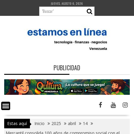
Saltar
JUEVES, AGOSTO 6, 2026
al
contenido
PUBLICIDAD
Estas aquí
Inicio
2025
abril
14
Mercantil consolida 100 años de compromiso social con el