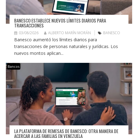
BANESCO ESTABLECE NUEVOS LÍMITES DIARIOS PARA
TRANSACCIONES
03/08/2026
ALBERTO MARÍN MORÁN
BANESCO
Banesco aumentó los límites diarios para
transacciones de personas naturales y jurídicas. Los
nuevos montos aplican...
Bancos
LA PLATAFORMA DE REMESAS DE BANESCO: OTRA MANERA DE
ACERCAR A LAS FAMILIAS EN VENEZUELA