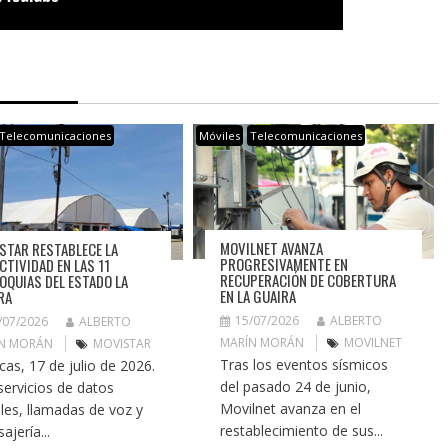
Telecomunicaciones
Móviles
Telecomunicaciones
MOVILNET AVANZA
STAR RESTABLECE LA
PROGRESIVAMENTE EN
CTIVIDAD EN LAS 11
RECUPERACIÓN DE COBERTURA
OQUIAS DEL ESTADO LA
EN LA GUAIRA
RA
15/07/2026
ALBERTO
/07/2026
ALBERTO
MARÍN MORÁN
MOVILNET
N MORÁN
MOVISTAR
Tras los eventos sísmicos
cas, 17 de julio de 2026.
del pasado 24 de junio,
servicios de datos
Movilnet avanza en el
les, llamadas de voz y
restablecimiento de sus...
ajería...