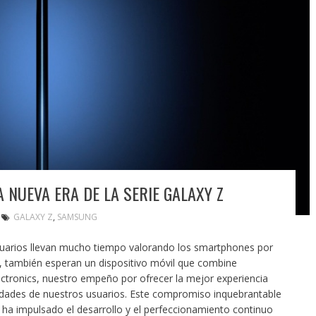
A NUEVA ERA DE LA SERIE GALAXY Z
GALAXY Z
,
SAMSUNG
suarios llevan mucho tiempo valorando los smartphones por
o, también esperan un dispositivo móvil que combine
lectronics, nuestro empeño por ofrecer la mejor experiencia
idades de nuestros usuarios. Este compromiso inquebrantable
ha impulsado el desarrollo y el perfeccionamiento continuo