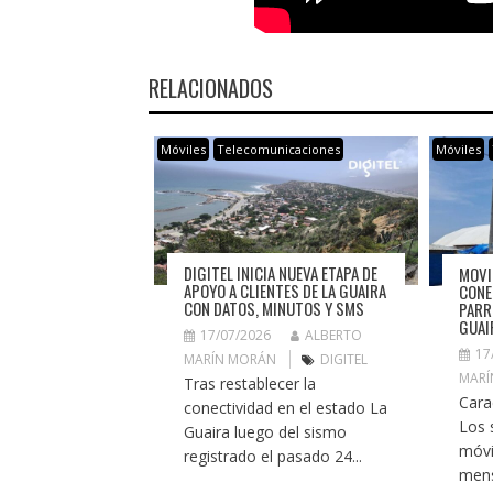
RELACIONADOS
Móviles
Telecomunicaciones
Móviles
DIGITEL INICIA NUEVA ETAPA DE
MOVI
APOYO A CLIENTES DE LA GUAIRA
CONE
CON DATOS, MINUTOS Y SMS
PARR
GUAI
17/07/2026
ALBERTO
17
MARÍN MORÁN
DIGITEL
MARÍ
Tras restablecer la
Cara
conectividad en el estado La
Los 
Guaira luego del sismo
móvi
registrado el pasado 24...
mens