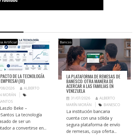
a Artificial
Bancos
IMPACTO DE LA TECNOLOGÍA
LA PLATAFORMA DE REMESAS DE
 EMPRESA! (III)
BANESCO: OTRA MANERA DE
ACERCAR A LAS FAMILIAS EN
/08/2026
ALBERTO
VENEZUELA
N MORÁN
31/07/2026
ALBERTO
SANTOS
MARÍN MORÁN
BANESCO
 Laszlo Beke –
La institución bancaria
Santos La tecnología
cuenta con una sólida y
asado de ser un
segura plataforma de envío
itador a convertirse en...
de remesas, cuya oferta...