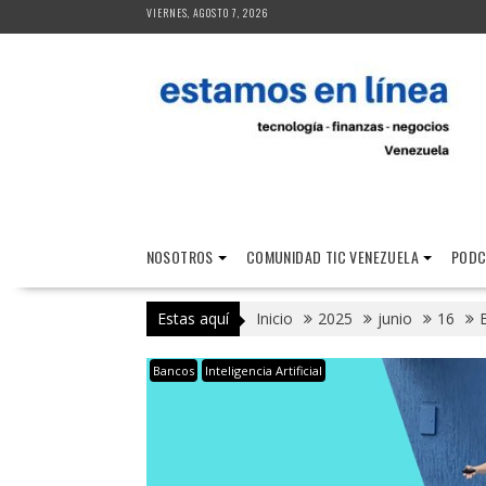
Saltar
VIERNES, AGOSTO 7, 2026
al
contenido
NOSOTROS
COMUNIDAD TIC VENEZUELA
PODC
Estas aquí
Inicio
2025
junio
16
B
Bancos
Inteligencia Artificial