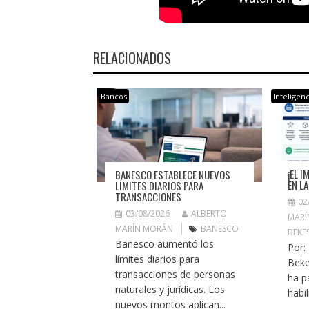
RELACIONADOS
Bancos
Inteligenci
¡EL 
BANESCO ESTABLECE NUEVOS
EN LA
LÍMITES DIARIOS PARA
TRANSACCIONES
02
03/08/2026
ALBERTO
MARÍ
MARÍN MORÁN
BANESCO
BEKE
Banesco aumentó los
Por:
límites diarios para
Beke
transacciones de personas
ha p
naturales y jurídicas. Los
habil
nuevos montos aplican...