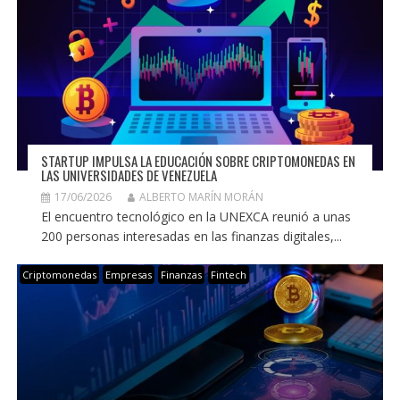
STARTUP IMPULSA LA EDUCACIÓN SOBRE CRIPTOMONEDAS EN
LAS UNIVERSIDADES DE VENEZUELA
17/06/2026
ALBERTO MARÍN MORÁN
El encuentro tecnológico en la UNEXCA reunió a unas
200 personas interesadas en las finanzas digitales,...
Criptomonedas
Empresas
Finanzas
Fintech