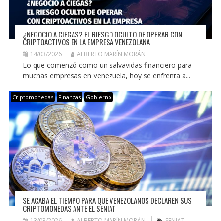
¿NEGOCIO A CIEGAS? EL RIESGO OCULTO DE OPERAR CON
CRIPTOACTIVOS EN LA EMPRESA VENEZOLANA
14/03/2026
ALBERTO MARÍN MORÁN
Lo que comenzó como un salvavidas financiero para
muchas empresas en Venezuela, hoy se enfrenta a...
Criptomonedas
Finanzas
Gobierno
SE ACABA EL TIEMPO PARA QUE VENEZOLANOS DECLAREN SUS
CRIPTOMONEDAS ANTE EL SENIAT
13/03/2026
ALBERTO MARÍN MORÁN
SENIAT