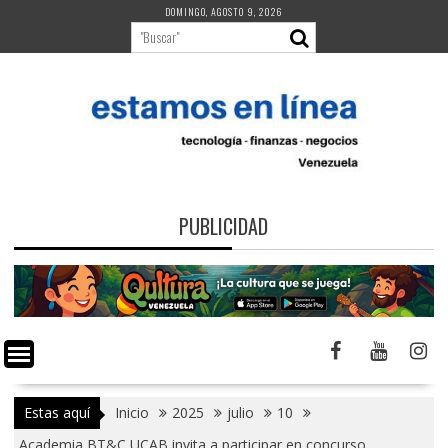
Saltar
DOMINGO, AGOSTO 9, 2026
al
contenido
PUBLICIDAD
Estas aquí
Inicio
2025
julio
10
Academia BT&C UCAB invita a participar en concurso