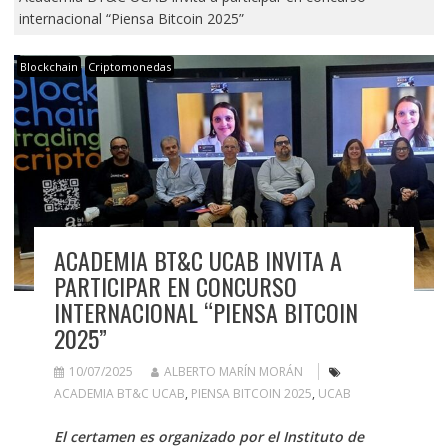
internacional “Piensa Bitcoin 2025”
Blockchain
Criptomonedas
ACADEMIA BT&C UCAB INVITA A
PARTICIPAR EN CONCURSO
INTERNACIONAL “PIENSA BITCOIN
2025”
10/07/2025
ALBERTO MARÍN MORÁN
ACADEMIA BT&C UCAB
,
PIENSA BITCOIN 2025
,
UCAB
El certamen es organizado por el Instituto de