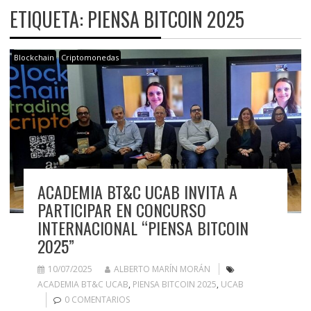
ETIQUETA:
PIENSA BITCOIN 2025
Blockchain
Criptomonedas
ACADEMIA BT&C UCAB INVITA A
PARTICIPAR EN CONCURSO
INTERNACIONAL “PIENSA BITCOIN
2025”
10/07/2025
ALBERTO MARÍN MORÁN
ACADEMIA BT&C UCAB
,
PIENSA BITCOIN 2025
,
UCAB
0 COMENTARIOS