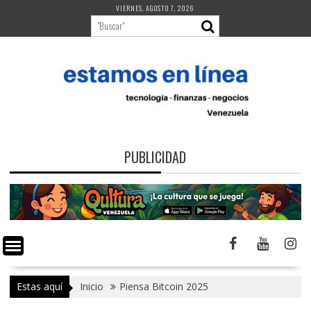
Saltar
VIERNES, AGOSTO 7, 2026
al
contenido
PUBLICIDAD
Estas aquí
Inicio
Piensa Bitcoin 2025