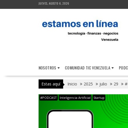
Saltar
JUEVES, AGOSTO 6, 2026
al
contenido
NOSOTROS
COMUNIDAD TIC VENEZUELA
PODC
Estas aquí
Inicio
2025
julio
29
#
#PODCAST
Inteligencia Artificial
Startup