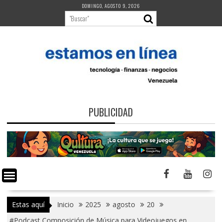
Saltar
DOMINGO, AGOSTO 9, 2026
al
contenido
PUBLICIDAD
Estas aquí
Inicio
2025
agosto
20
#Podcast Composición de Música para Videojuegos en