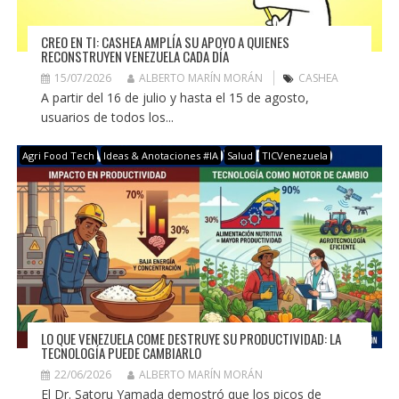
CREO EN TI: CASHEA AMPLÍA SU APOYO A QUIENES
RECONSTRUYEN VENEZUELA CADA DÍA
15/07/2026
ALBERTO MARÍN MORÁN
CASHEA
A partir del 16 de julio y hasta el 15 de agosto,
usuarios de todos los...
Agri Food Tech
Ideas & Anotaciones #IA
Salud
TICVenezuela
LO QUE VENEZUELA COME DESTRUYE SU PRODUCTIVIDAD: LA
TECNOLOGÍA PUEDE CAMBIARLO
22/06/2026
ALBERTO MARÍN MORÁN
El Dr. Satoru Yamada demostró que los picos de