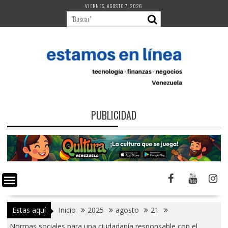
Saltar
VIERNES, AGOSTO 7, 2026
al
contenido
PUBLICIDAD
Estas aquí
Inicio
2025
agosto
21
Normas sociales para una ciudadanía responsable con el