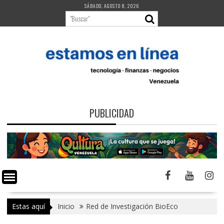
Saltar
SÁBADO, AGOSTO 8, 2026
al
contenido
PUBLICIDAD
Estas aquí
Inicio
Red de Investigación BioEco