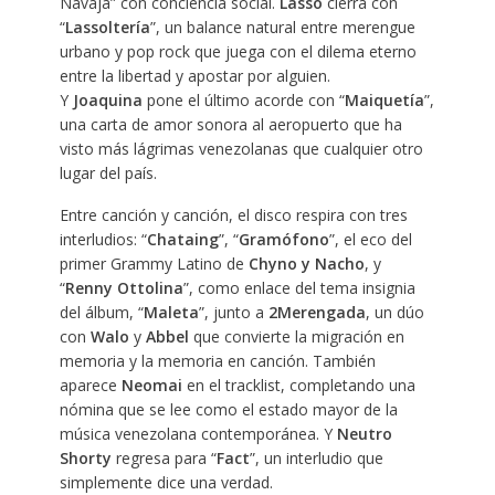
Navaja” con conciencia social.
Lasso
cierra con
“
Lassoltería
”, un balance natural entre merengue
urbano y pop rock que juega con el dilema eterno
entre la libertad y apostar por alguien.
Y
Joaquina
pone el último acorde con “
Maiquetía
”,
una carta de amor sonora al aeropuerto que ha
visto más lágrimas venezolanas que cualquier otro
lugar del país.
Entre canción y canción, el disco respira con tres
interludios: “
Chataing
”, “
Gramófono
”, el eco del
primer Grammy Latino de
Chyno y Nacho
, y
“
Renny
Ottolina
”, como enlace del tema insignia
del álbum, “
Maleta
”, junto a
2Merengada
, un dúo
con
Walo
y
Abbel
que convierte la migración en
memoria y la memoria en canción. También
aparece
Neomai
en el tracklist, completando una
nómina que se lee como el estado mayor de la
música venezolana contemporánea. Y
Neutro
Shorty
regresa para “
Fact
”, un interludio que
simplemente dice una verdad.