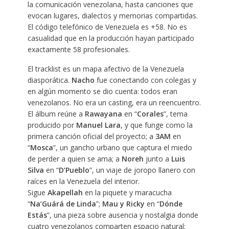
la comunicación venezolana, hasta canciones que
evocan lugares, dialectos y memorias compartidas.
El código telefónico de Venezuela es +58. No es
casualidad que en la producción hayan participado
exactamente 58 profesionales.
El tracklist es un mapa afectivo de la Venezuela
diasporática.
Nacho
fue conectando con colegas y
en algún momento se dio cuenta: todos eran
venezolanos. No era un casting, era un reencuentro.
El álbum reúne a
Rawayana
en “
Corales
”, tema
producido por
Manuel Lara
, y que funge como la
primera canción oficial del proyecto; a
3AM
en
“
Mosca
”, un gancho urbano que captura el miedo
de perder a quien se ama; a
Noreh
junto a
Luis
Silva
en “
D’Pueblo
”, un viaje de joropo llanero con
raíces en la Venezuela del interior.
Sigue
Akapellah
en la piquete y maracucha
“
Na’Guárá
de Linda
”;
Mau y Ricky
en “
Dónde
Estás
”, una pieza sobre ausencia y nostalgia donde
cuatro venezolanos comparten espacio natural;