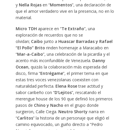
y
Nella Rojas
en “
Momentos
”, una declaración de
que el amor verdadero vive en la presencia, no en lo
material.
Micro TDH
aparece en “
Te
Extraño
”, una
exploración de recuerdos que no se
olvidan;
Caibo
junto a
Huascar Barradas y Rafael
“El Pollo” Brito
rinden homenaje a Maracaibo en
“
Mar-a-Caibo
”, una celebración de la picardía y el
acento más inconfundible de Venezuela.
Danny
Ocean
, quizás la colaboración más esperada del
disco, firma “
Entrégame
”, el primer tema en que
estas tres voces venezolanas coexisten con
naturalidad perfecta.
Elena Rose
trae actitud y
sabor caribeño con “
D’Lejitos
”, rescatando el
merengue house de los 90 que definió los primeros
pasos de
Chino y Nacho
en el grupo donde
surgieron, Calle Ciega.
Neutro Shorty
narra en
“
Carlitos
” la historia de un personaje que eligió el
camino equivocado, un guiño directo a “Pedro