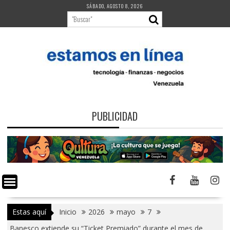
Saltar
SÁBADO, AGOSTO 8, 2026
al
contenido
PUBLICIDAD
Estas aquí
Inicio
2026
mayo
7
Banesco extiende su “Ticket Premiado” durante el mes de