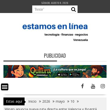
Saltar
SÁBADO, AGOSTO 8, 2026
al
contenido
PUBLICIDAD
Estas aquí
Inicio
2026
mayo
10
Wingo anuncia nueva ruta directa entre Valencia y Bogotá