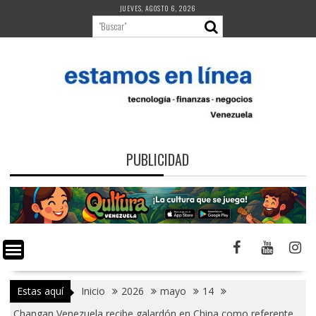
Saltar
JUEVES, AGOSTO 6, 2026
al
contenido
PUBLICIDAD
Estas aquí
Inicio
2026
mayo
14
Changan Venezuela recibe galardón en China como referente