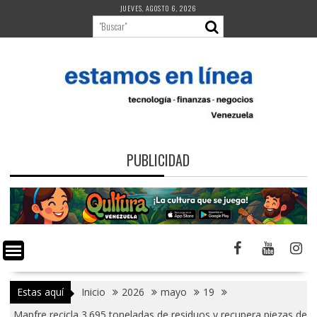
Saltar
JUEVES, AGOSTO 6, 2026
al
contenido
PUBLICIDAD
Estas aquí
Inicio
2026
mayo
19
Mapfre recicla 3.695 toneladas de residuos y recupera piezas de