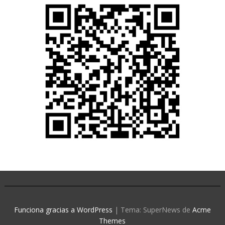
Funciona gracias a WordPress
|
Tema: SuperNews de
Acme
Themes