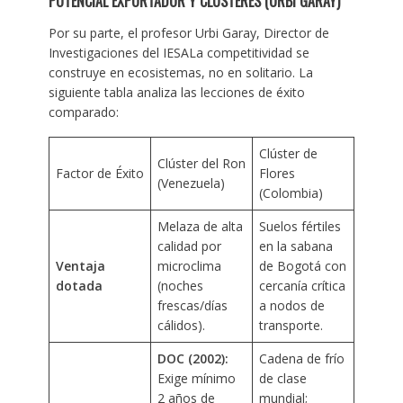
POTENCIAL EXPORTADOR Y CLÚSTERES (URBI GARAY)
Por su parte, el profesor Urbi Garay, Director de
Investigaciones del IESALa competitividad se
construye en ecosistemas, no en solitario. La
siguiente tabla analiza las lecciones de éxito
comparado:
Clúster de
Clúster del Ron
Factor de Éxito
Flores
(Venezuela)
(Colombia)
Melaza de alta
Suelos fértiles
calidad por
en la sabana
Ventaja
microclima
de Bogotá con
dotada
(noches
cercanía crítica
frescas/días
a nodos de
cálidos).
transporte.
DOC (2002):
Cadena de frío
Exige mínimo
de clase
2 años de
mundial;