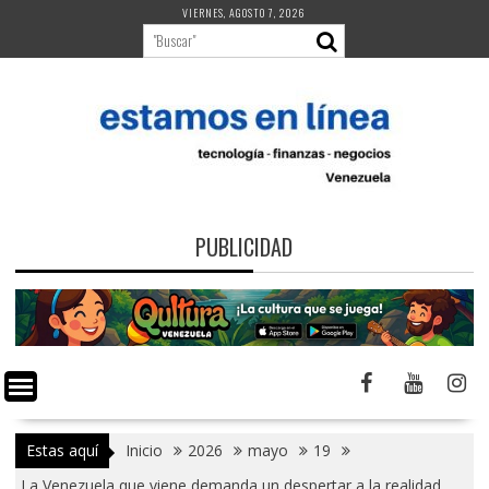
Saltar
VIERNES, AGOSTO 7, 2026
al
contenido
PUBLICIDAD
Estas aquí
Inicio
2026
mayo
19
La Venezuela que viene demanda un despertar a la realidad