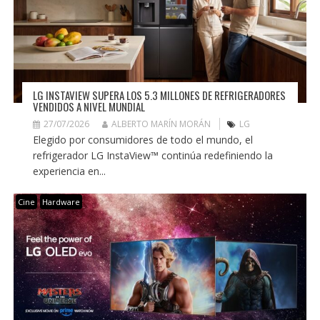
LG INSTAVIEW SUPERA LOS 5.3 MILLONES DE REFRIGERADORES
VENDIDOS A NIVEL MUNDIAL
27/07/2026
ALBERTO MARÍN MORÁN
LG
Elegido por consumidores de todo el mundo, el
refrigerador LG InstaView™ continúa redefiniendo la
experiencia en...
Cine
Hardware