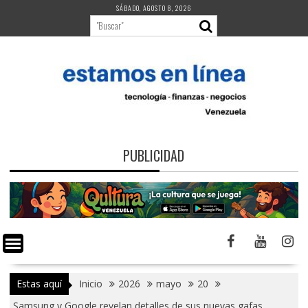
Saltar
SÁBADO, AGOSTO 8, 2026
al
contenido
PUBLICIDAD
Estas aquí
Inicio
2026
mayo
20
Samsung y Google revelan detalles de sus nuevas gafas