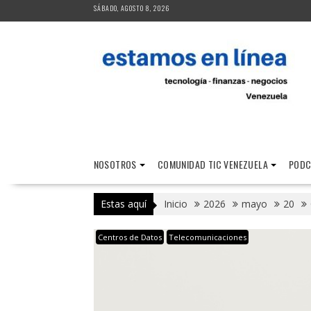
Saltar
SÁBADO, AGOSTO 8, 2026
al
contenido
NOSOTROS
COMUNIDAD TIC VENEZUELA
PODC
Estas aquí
Inicio
2026
mayo
20
Centros de Datos
Telecomunicaciones