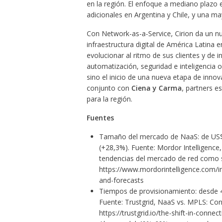
en la región. El enfoque a mediano plazo e
adicionales en Argentina y Chile, y una m
Con Network-as-a-Service, Cirion da un nu
infraestructura digital de América Latina e
evolucionar al ritmo de sus clientes y de
automatización, seguridad e inteligencia 
sino el inicio de una nueva etapa de innov
conjunto con
Ciena y Carma
, partners e
para la región.
Fuentes
Tamaño del mercado de NaaS: de US$3
(+28,3%). Fuente: Mordor Intelligenc
tendencias del mercado de red como se
https://www.mordorintelligence.com/i
and-forecasts
Tiempos de provisionamiento: desde 4
Fuente: Trustgrid, NaaS vs. MPLS: Co
https://trustgrid.io/the-shift-in-connec