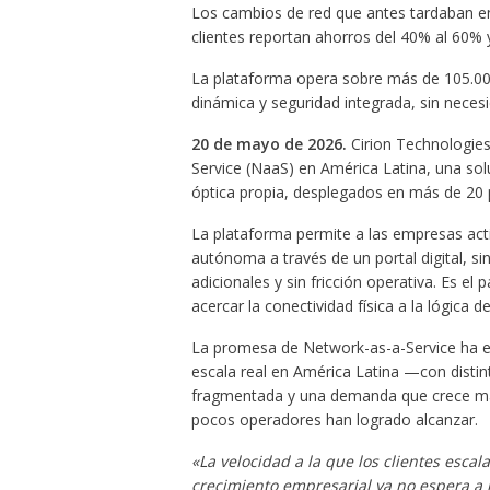
Los cambios de red que antes tardaban e
clientes reportan ahorros del 40% al 60% 
La plataforma opera sobre más de 105.000
dinámica y seguridad integrada, sin necesi
20 de mayo de 2026.
Cirion Technologies
Service (NaaS) en América Latina, una so
óptica propia, desplegados en más de 20 p
La plataforma permite a las empresas acti
autónoma a través de un portal digital, s
adicionales y sin fricción operativa. Es 
acercar la conectividad física a la lógica de
La promesa de Network-as-a-Service ha est
escala real en América Latina —con distin
fragmentada y una demanda que crece má
pocos operadores han logrado alcanzar.
«La velocidad a la que los clientes esc
crecimiento empresarial ya no espera a la