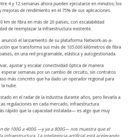
ntre 4 y 12 semanas ahora pueden ejecutarse en minutos; los
y mejoras de rendimiento en el 75% de sus aplicaciones.
 km de fibra en más de 20 países, con escalabilidad
dad de reemplazar la infraestructura existente.
 anunció el lanzamiento de su plataforma Network-as-a-
lución que transforma sus más de 105.000 kilómetros de fibra
aíses, en una red programable, elástica y autogestionada.
var, ajustar y escalar conectividad óptica de manera
in esperar semanas por un cambio de circuito, sin contratos
el paso más concreto que ha dado un operador regional para
 la nube.
ado en el radar de la industria durante años, pero llevarla a
tas regulaciones en cada mercado, infraestructura
s rápido que la capacidad instalada— es algo que muy
alan de 100G a 400G —y ya a 800G— nos muestra que el
 infraestructura. La inteligencia artificial está acelerando